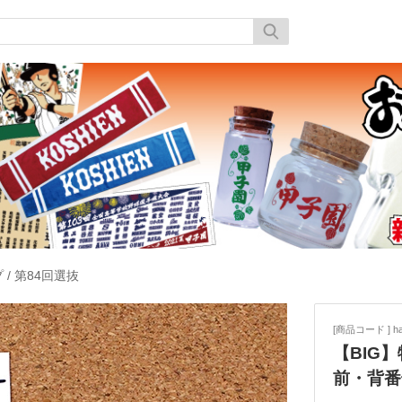
プ
/
第84回選抜
[商品コード ] ha
【BIG
前・背番