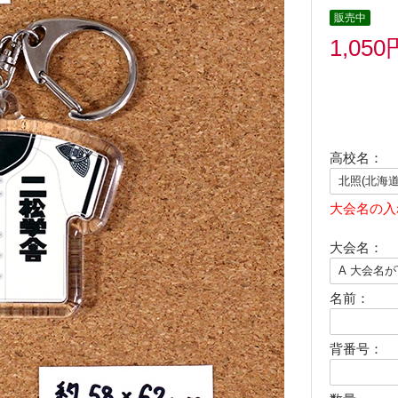
販売中
1,050
高校名：
大会名の入
大会名：
名前：
背番号：