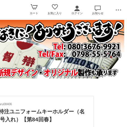
カート
お気に入り
ログイン
お知らせ
ru08406
】特注ユニフォームキーホルダー（名
号入れ）【第84回春】